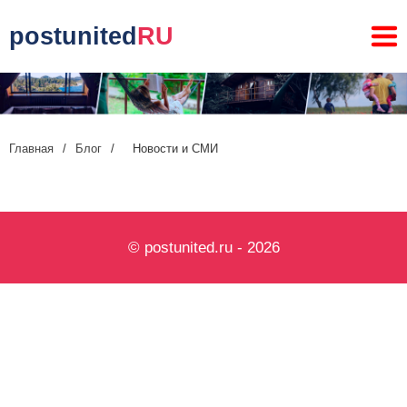
postunited
RU
Главная
/
Блог
/
Новости и СМИ
© postunited.ru - 2026